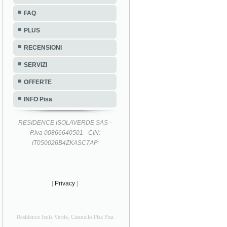
FAQ
PLUS
RECENSIONI
SERVIZI
OFFERTE
INFO Pisa
RESIDENCE ISOLAVERDE SAS -
P.iva 00866640501 - CIN:
IT050026B4ZKASC7AP
[
Privacy
]
Residence Isola Verde, Cisanello Pisa Pisa