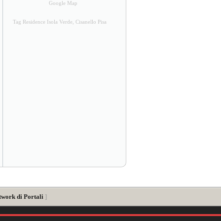
Google Map
Tag Residence Isola Verde, Cisanello Pisa
twork di Portali
]