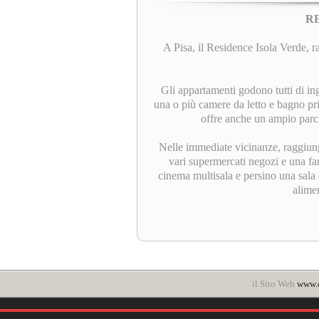
R
A Pisa, il Residence Isola Verde, ra
Gli appartamenti godono tutti di in
una o più camere da letto e bagno pri
offre anche un ampio parch
Nelle immediate vicinanze, raggiungi
vari supermercati negozi e una farm
cinema multisala e persino una sala 
alimen
il Sito Web
www.c