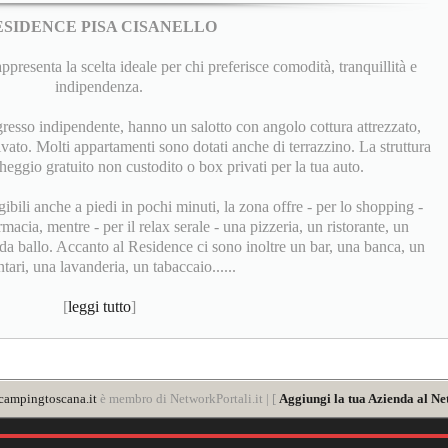
ESIDENCE PISA CISANELLO
ppresenta la scelta ideale per chi preferisce comodità, tranquillità e
indipendenza.
gresso indipendente, hanno un salotto con angolo cottura attrezzato,
vato. Molti appartamenti sono dotati anche di terrazzino. La struttura
eggio gratuito non custodito o box privati per la tua auto.
bili anche a piedi in pochi minuti, la zona offre - per lo shopping -
acia, mentre - per il relax serale - una pizzeria, un ristorante, un
da ballo. Accanto al Residence ci sono inoltre un bar, una banca, un
tari, una lavanderia, un tabaccaio......
[
leggi tutto
]
ampingtoscana.it
è membro di NetworkPortali.it | [
Aggiungi la tua Azienda al Ne