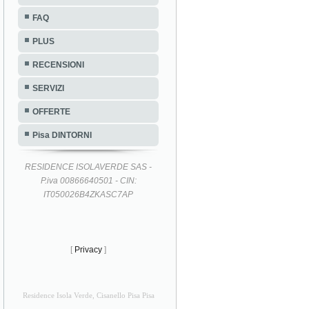
FAQ
PLUS
RECENSIONI
SERVIZI
OFFERTE
Pisa DINTORNI
RESIDENCE ISOLAVERDE SAS -
P.iva 00866640501 - CIN:
IT050026B4ZKASC7AP
[
Privacy
]
Residence Isola Verde, Cisanello Pisa Pisa