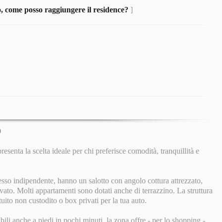
o, come posso raggiungere il residence?
]
O
esenta la scelta ideale per chi preferisce comodità, tranquillità e
esso indipendente, hanno un salotto con angolo cottura attrezzato,
vato. Molti appartamenti sono dotati anche di terrazzino. La struttura
ito non custodito o box privati per la tua auto.
ili anche a piedi in pochi minuti, la zona offre - per lo shopping -