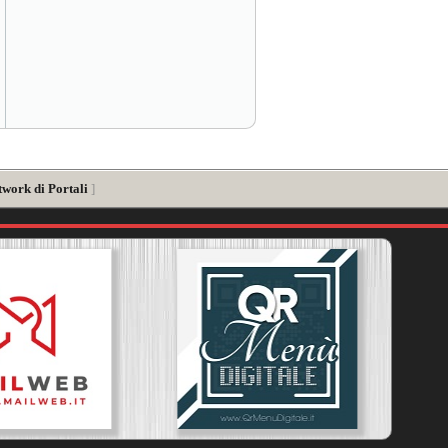
twork di Portali
]