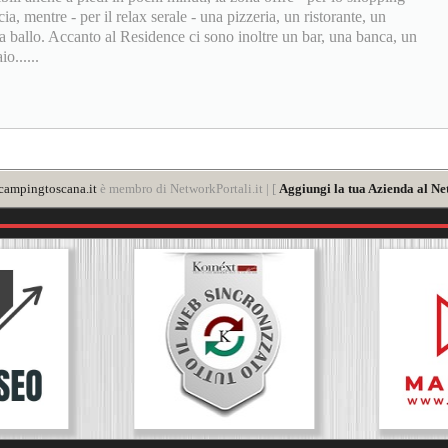
a, mentre - per il relax serale - una pizzeria, un ristorante, un
a ballo. Accanto al Residence ci sono inoltre un bar, una banca, un
o......
ampingtoscana.it
è membro di NetworkPortali.it | [
Aggiungi la tua Azienda al Ne