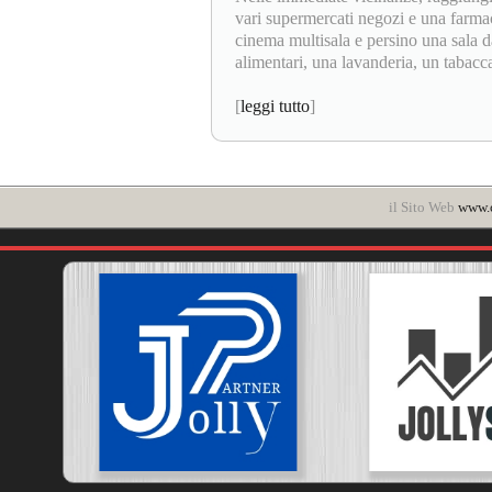
vari supermercati negozi e una farmaci
cinema multisala e persino una sala d
alimentari, una lavanderia, un tabaccai
[
leggi tutto
]
il Sito Web
www.c