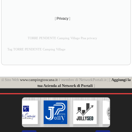
[
Privacy
]
TORRE PENDENTE Camping Village Pisa privacy
Tag TORRE PENDENTE Camping Village
il Sito Web
www.campingtoscana.it
è membro di NetworkPortali.it | [
Aggiungi la
tua Azienda al Network di Portali
]