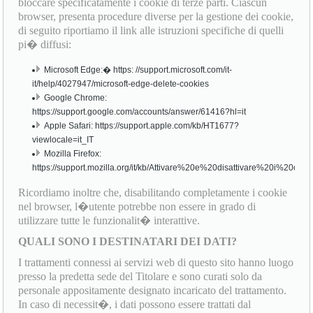
bloccare specificatamente i cookie di terze parti. Ciascun
browser, presenta procedure diverse per la gestione dei cookie,
di seguito riportiamo il link alle istruzioni specifiche di quelli
pi� diffusi:
Microsoft Edge:� https: //support.microsoft.com/it-
it/help/4027947/microsoft-edge-delete-cookies
Google Chrome:
https://support.google.com/accounts/answer/61416?hl=it
Apple Safari: https://support.apple.com/kb/HT1677?
viewlocale=it_IT
Mozilla Firefox:
https://support.mozilla.org/it/kb/Attivare%20e%20disattivare%20i%20cook
Ricordiamo inoltre che, disabilitando completamente i cookie
nel browser, l�utente potrebbe non essere in grado di
utilizzare tutte le funzionalit� interattive.
QUALI SONO I DESTINATARI DEI DATI?
I trattamenti connessi ai servizi web di questo sito hanno luogo
presso la predetta sede del Titolare e sono curati solo da
personale appositamente designato incaricato del trattamento.
In caso di necessit�, i dati possono essere trattati dal