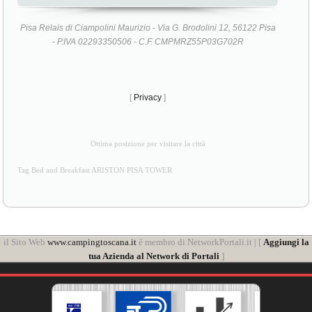
Pisa Relais di Ciampolini Maurizio - Via G. Brodolini 12, 56122 Pisa
- P.IVA 02293350506 - C.F. CMPMRZ55P03G702R
[
Privacy
]
Ottima posizione per visitare la città
Tag Bed and Breakfast ARISTON PISA TOWER
il Sito Web
www.campingtoscana.it
è membro di NetworkPortali.it | [
Aggiungi la
tua Azienda al Network di Portali
]