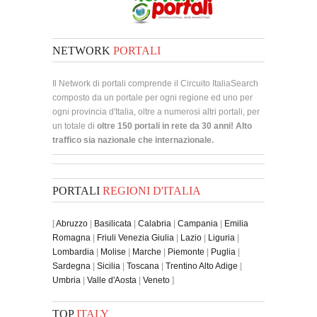
NETWORK
PORTALI
Il Network di portali comprende il Circuito ItaliaSearch
composto da un portale per ogni regione ed uno per
ogni provincia d'Italia, oltre a numerosi altri portali, per
un totale di
oltre 150 portali in rete da 30 anni! Alto
traffico sia nazionale che internazionale.
PORTALI
REGIONI D'ITALIA
[
Abruzzo
|
Basilicata
|
Calabria
|
Campania
|
Emilia
Romagna
|
Friuli Venezia Giulia
|
Lazio
|
Liguria
|
Lombardia
|
Molise
|
Marche
|
Piemonte
|
Puglia
|
Sardegna
|
Sicilia
|
Toscana
|
Trentino Alto Adige
|
Umbria
|
Valle d'Aosta
|
Veneto
]
TOP
ITALY