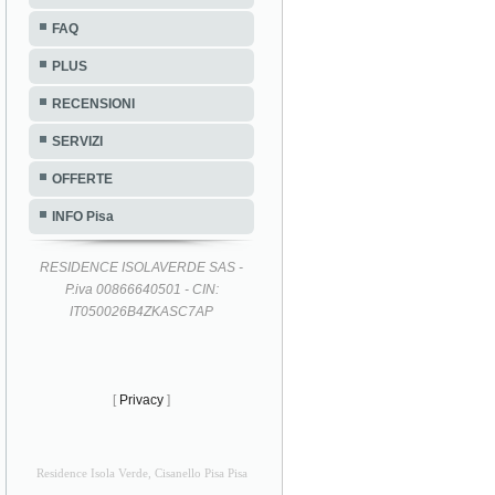
FAQ
PLUS
RECENSIONI
SERVIZI
OFFERTE
INFO Pisa
RESIDENCE ISOLAVERDE SAS -
P.iva 00866640501 - CIN:
IT050026B4ZKASC7AP
[
Privacy
]
Residence Isola Verde, Cisanello Pisa Pisa