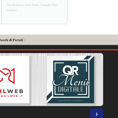
Tag Residence Isola Verde, Cisanello Pisa
ricettiva
twork di Portali
]
❯