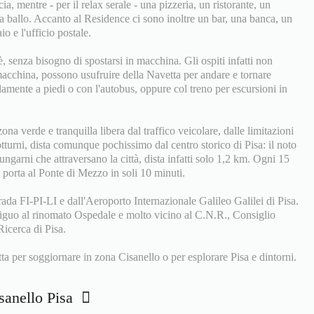
a, mentre - per il relax serale - una pizzeria, un ristorante, un
a ballo. Accanto al Residence ci sono inoltre un bar, una banca, un
o e l'ufficio postale.
, senza bisogno di spostarsi in macchina. Gli ospiti infatti non
acchina, possono usufruire della Navetta per andare e tornare
llamente a piedi o con l'autobus, oppure col treno per escursioni in
na verde e tranquilla libera dal traffico veicolare, dalle limitazioni
turni, dista comunque pochissimo dal centro storico di Pisa: il noto
ungarni che attraversano la città, dista infatti solo 1,2 km. Ogni 15
porta al Ponte di Mezzo in soli 10 minuti.
rada FI-PI-LI e dall'Aeroporto Internazionale Galileo Galilei di Pisa.
attiguo al rinomato Ospedale e molto vicino al C.N.R., Consiglio
icerca di Pisa.
ta per soggiornare in zona Cisanello o per esplorare Pisa e dintorni.
isanello Pisa