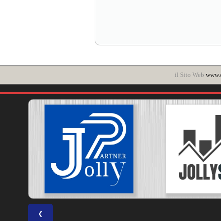
il Sito Web
www.c
❮