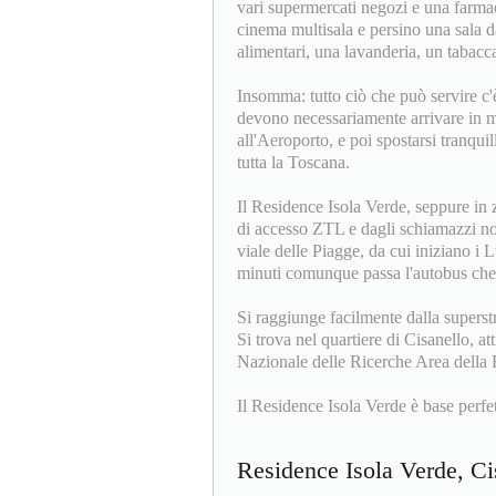
vari supermercati negozi e una farmaci
cinema multisala e persino una sala d
alimentari, una lavanderia, un tabaccai
Insomma: tutto ciò che può servire c'è
devono necessariamente arrivare in m
all'Aeroporto, e poi spostarsi tranqui
tutta la Toscana.
Il Residence Isola Verde, seppure in zo
di accesso ZTL e dagli schiamazzi not
viale delle Piagge, da cui iniziano i L
minuti comunque passa l'autobus che 
Si raggiunge facilmente dalla superst
Si trova nel quartiere di Cisanello, 
Nazionale delle Ricerche Area della R
Il Residence Isola Verde è base perfet
Residence Isola Verde, C