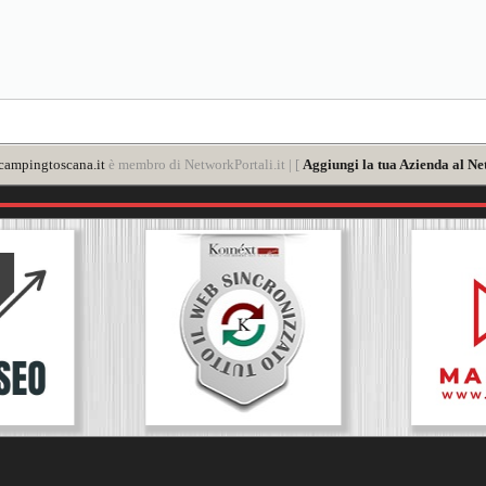
ampingtoscana.it
è membro di NetworkPortali.it | [
Aggiungi la tua Azienda al Ne