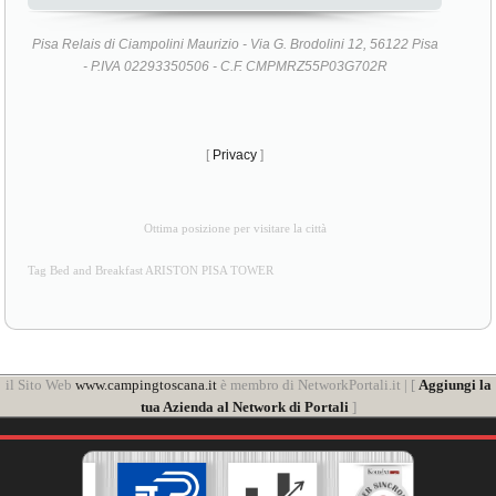
Pisa Relais di Ciampolini Maurizio - Via G. Brodolini 12, 56122 Pisa
- P.IVA 02293350506 - C.F. CMPMRZ55P03G702R
[
Privacy
]
Ottima posizione per visitare la città
Tag Bed and Breakfast ARISTON PISA TOWER
il Sito Web
www.campingtoscana.it
è membro di NetworkPortali.it | [
Aggiungi la
tua Azienda al Network di Portali
]